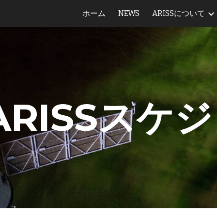
ホーム
NEWS
ARISSについて
ip to main content
Skip to navigat
ARISS
スケジ